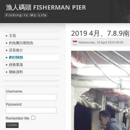
漁人碼頭 FISHERMAN PIER
F i s h i n g · I s · M y · L i f e
2019 4月、7.8.
主頁
Wednesday, 10 April 2019 00:00
釣魚團日期預告
店長推介
釣行快拍
經典重溫
聯絡資料
Username
Password
Remember Me