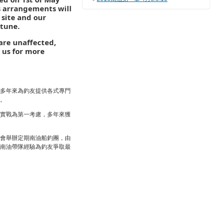
s arrangements will
 site and our
 tune.
are unaffected,
l us for more
多年來為釣友提供各式專門
。
實戰為第一考慮，多年來獲
會舉辦定期南油船釣團，由
南油帶隊經驗為釣友爭取最