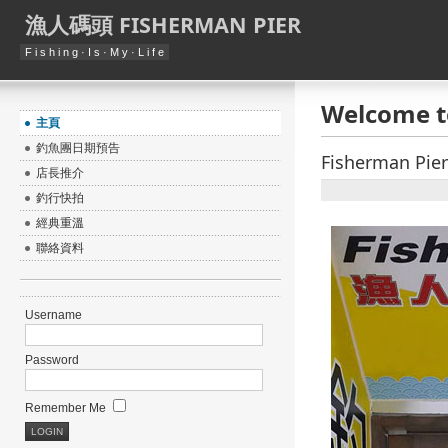
漁人碼頭 FISHERMAN PIER
F i s h i n g · I s · M y · L i f e
Welcome t
主頁
釣魚團日期預告
Fisherman P
店長推介
釣行快拍
經典重溫
聯絡資料
Username
Password
Remember Me