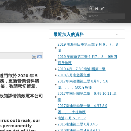
最近加入的資料
2019 南海油田團第三擊 9 月 6 、7 、8
团
2019 年南遊第二擊 6 月7 、8 、9團四
百斤魚獲
2019 4月、7.8.9南油 團第一擊
市於 2020 年 5
2018八月南遊團魚獲
服務，更新營業資料將
2017年南油团第三擊 8月4 、5.6
k 公佈，敬請密切留意。
团、、、、500斤魚獲
2017年南油團第二擊、6月9.10.11..魚
欲知詳情請致電本公司
獲
2017南油開季第一擊、4月7.8.9
团、、、十担魚獲
南油 8 月 5，6，7
irus outbreak, our
2016南油第二擊 6月3.4.5
is permanently
ed on 1st of May
2016南油第一擊 4月8.9.10