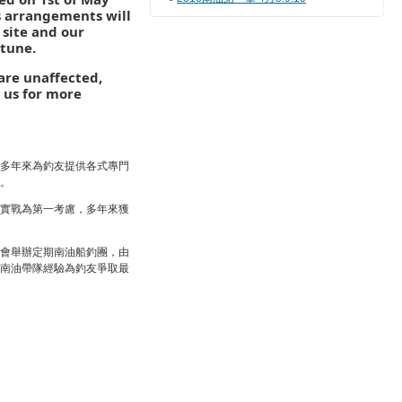
s arrangements will
 site and our
 tune.
are unaffected,
l us for more
多年來為釣友提供各式專門
。
實戰為第一考慮，多年來獲
會舉辦定期南油船釣團，由
南油帶隊經驗為釣友爭取最