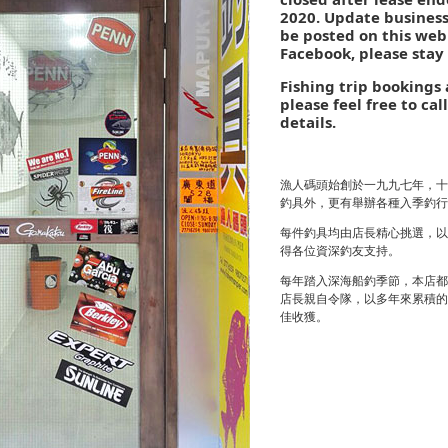
2020. Update busines
be posted on this web
Facebook, please stay
Fishing trip bookings 
please feel free to cal
details.
漁人碼頭始創於一九九七年，十
釣具外，更有舉辦各種入季釣行
每件釣具均由店長精心挑選，以
得各位資深釣友支持。
每年踏入深海船釣季節，本店都
店長親自令隊，以多年來累積的
佳收獲。