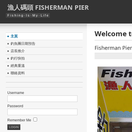
漁人碼頭 FISHERMAN PIER
F i s h i n g · I s · M y · L i f e
Welcome t
主頁
釣魚團日期預告
Fisherman P
店長推介
釣行快拍
經典重溫
聯絡資料
Username
Password
Remember Me