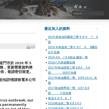
最近加入的資料
2019 南海油田團第三擊 9 月 6 、7 、8
团
2019 年南遊第二擊 6 月7 、8 、9團四
百斤魚獲
2019 4月、7.8.9南油 團第一擊
市於 2020 年 5
2018八月南遊團魚獲
服務，更新營業資料將
2017年南油团第三擊 8月4 、5.6
k 公佈，敬請密切留意。
团、、、、500斤魚獲
2017年南油團第二擊、6月9.10.11..魚
欲知詳情請致電本公司
獲
2017南油開季第一擊、4月7.8.9
团、、、十担魚獲
南油 8 月 5，6，7
irus outbreak, our
2016南油第二擊 6月3.4.5
is permanently
ed on 1st of May
2016南油第一擊 4月8.9.10