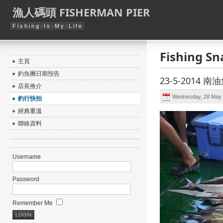
漁人碼頭 FISHERMAN PIER
F i s h i n g · I s · M y · L i f e
Fishing Sn
主頁
釣魚團日期預告
23-5-2014 
店長推介
Wednesday, 28 May 
釣行快拍
經典重溫
聯絡資料
Username
Password
Remember Me